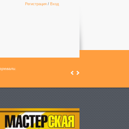
Регистрация
/
Вход
зревали.
Previous
Next