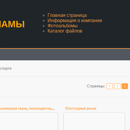
Главная страница
Информация о компании
ЛАМЫ
Фотоальбомы
Каталог файлов
спорте
Страницы
:
«
1
2
Баннерная ткань, полноцветная печать
Плоттерная резка