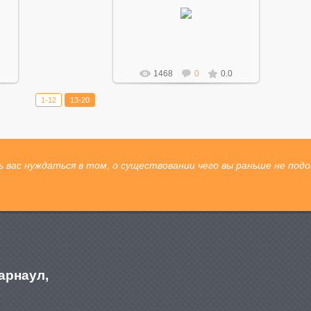
17.03.2015
Mihao
1468
0
0.0
1-12
13-20
 вас нуждаться в том, о существовании чего вы раньше не подо
Барнаул,