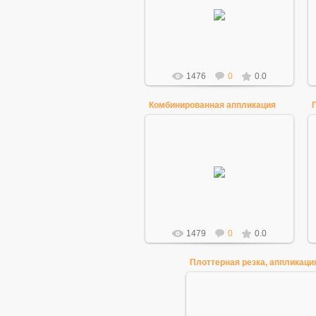
17.03.2015
Mihao
1476
0
0.0
Комбинированная аппликация
17.03.2015
Mihao
1479
0
0.0
Плоттерная резка, аппликаци