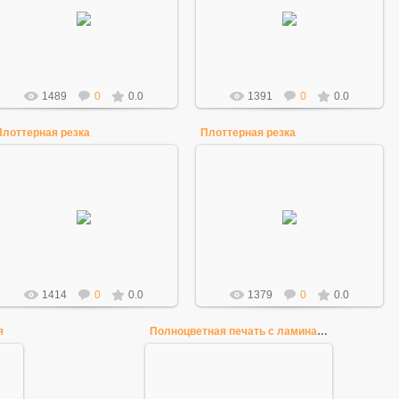
17.03.2015
17.03.2015
Mihao
Mihao
1489
0
0.0
1391
0
0.0
Плоттерная резка
Плоттерная резка
17.03.2015
17.03.2015
Mihao
Mihao
1414
0
0.0
1379
0
0.0
я
Полноцветная печать с ламинацией